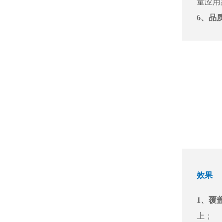
量应用
6、品
效果
1、覆
上；