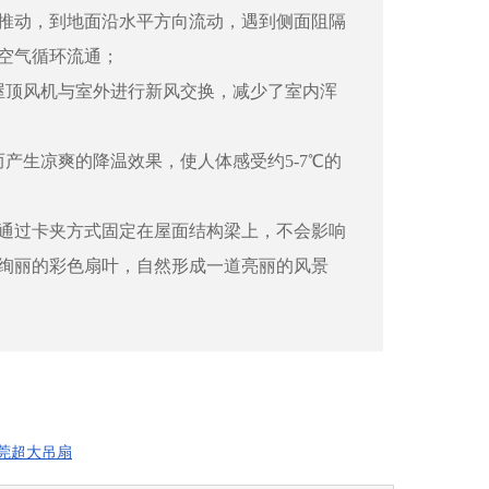
推动，到地面沿水平方向流动，遇到侧面阻隔
空气循环流通；
屋顶风机与室外进行新风交换，减少了室内浑
产生凉爽的降温效果，使人体感受约5-7℃的
，通过卡夹方式固定在屋面结构梁上，不会影响
绚丽的彩色扇叶，自然形成一道亮丽的风景
莞超大吊扇