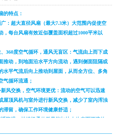
扇的特点：
面广：
超大直径风扇（最大7.3米）大范围内促使空
动，每台风扇有效近似覆盖面积超过1000平米以
位、360度空气循环，通风无盲区：
气流由上而下成
面推动，到地面沿水平方向流动，遇到侧面阻隔或
的水平气流后向上推动到屋面，从而全方位、多角
空气循环流通；
外新风交换，空气环境更优：
流动的空气可以迅速
或屋顶风机与室外进行新风交换，减少了室内浑浊
的滞留，确保工作环境健康舒适；
舒适降温：
持续轻柔的微风能加快人体表面汗液的
从而产生凉爽的降温效果，使人体感受约5-7℃的温