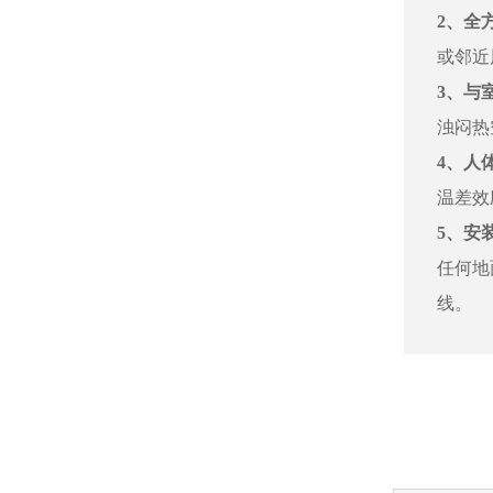
2、全
或邻近
3、与
浊闷热
4、人
温差效
5、安
任何地
线。