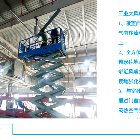
工业大风
1、覆盖
气有序流
上；
2、全方
锥形往地
邻近风扇
度地强化
3、与室
通过门窗
闷热空气
4、人体
情
蒸发速度
差效应；