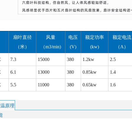
扇叶直径
风量
电压
额定功率
额定电流
（米）
（m3/min)
(V)
(kw)
（A）
E
7.3
15000
380
1.2kw
2.5
E
6.1
13000
380
0.85kw
1.4
E
5.5
11000
380
0.65kw
1.6
降温原理
能