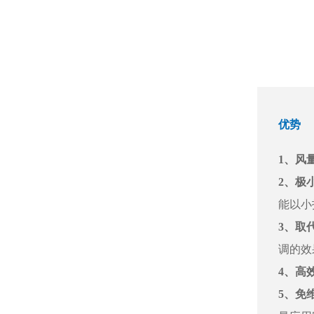
优势
1、风
2、极
能以小
3、取
调的效
4、高
5、免