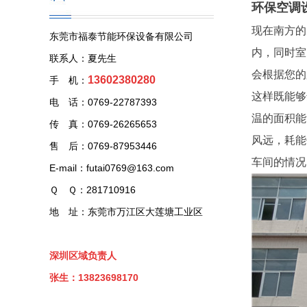
环保空调
现在南方的
东莞市福泰节能环保设备有限公司
内，同时室
联系人：夏先生
会根据您的
13602380280
手 机：
这样既能够
电 话：0769-22787393
温的面积能
传 真：0769-26265653
风远，耗能
售 后：0769-87953446
车间的情况
E-mail：futai0769@163.com
Ｑ Ｑ：281710916
地 址：东莞市万江区大莲塘工业区
深圳区域负责人
张生：13823698170