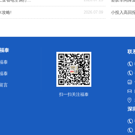
工业省电空调打…
塑胶车间降
攻略!
2026.07.09
小投入高回
福泰
联
福泰
福泰
留言
扫一扫关注福泰
深