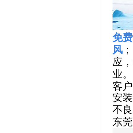
免费
风
；
应，
业。
客户
安装
不良
东莞